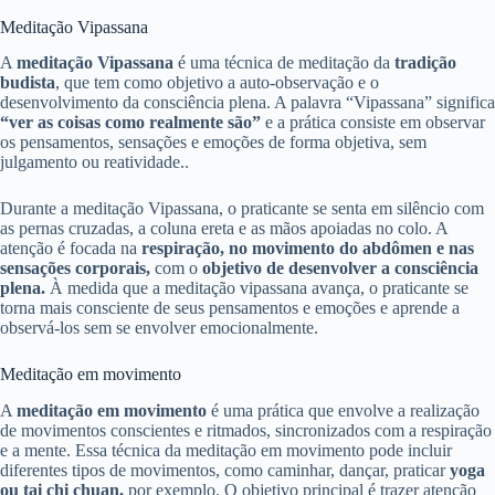
Meditação Vipassana
A
meditação Vipassana
é uma técnica de meditação da
tradição
budista
, que tem como objetivo a auto-observação e o
desenvolvimento da consciência plena. A palavra “Vipassana” significa
“ver as coisas como realmente são”
e a prática consiste em observar
os pensamentos, sensações e emoções de forma objetiva, sem
julgamento ou reatividade..
Durante a meditação Vipassana, o praticante se senta em silêncio com
as pernas cruzadas, a coluna ereta e as mãos apoiadas no colo. A
atenção
é focada na
respiração, no movimento do abdômen e nas
sensações corporais,
com o
objetivo de desenvolver a consciência
plena.
À medida que a meditação vipassana avança, o praticante se
torna mais consciente de seus pensamentos e emoções e aprende a
observá-los sem se envolver emocionalmente.
Meditação em movimento
A
meditação em movimento
é uma prática que envolve a realização
de movimentos conscientes e ritmados, sincronizados com a respiração
e a mente. Essa técnica da meditação em movimento pode incluir
diferentes tipos de movimentos, como caminhar, dançar,
praticar
yoga
ou tai chi chuan,
por exemplo. O objetivo principal é trazer atenção