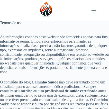
Pular
para
o
conteúdo
Termos de uso
As informações contidas neste website são fornecidas apenas para fins
informativos gerais. Embora nos esforcemos para manter as
informações atualizadas e precisas, não fazemos garantias de qualquer
tipo, expressas ou implícitas, sobre a integridade, precisão,
confiabilidade, adequação ou disponibilidade em relação ao website ou
às informações, produtos, serviços ou gráficos relacionados contidos
no website para qualquer finalidade. Qualquer confiança que você
depositar em tais informações é, portanto, estritamente por sua conta e
risco.
O conteúdo do blog
Caminho Saúde
não deve ser tratado como um
substituto para o aconselhamento médico profissional.
Sempre
consulte seu médico ou um profissional de saúde certificado
antes
de iniciar qualquer novo programa de exercícios, dieta, suplementação
ou se estiver preocupado com sua saúde de alguma forma. O Caminho
Saúde não se responsabiliza por diagnósticos realizados pelos usuários
com base nas informações fornecidas no site, nem por quaisquer ações