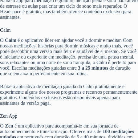
Baixe o app para meditação é gratuito, atenção plena e sono para alívio
de estresse ou aulas para criar um ciclo de sono mais reparador. O
Headspace é gratuito, mas também oferece conteúdo exclusivo para
assinantes.
Calm
O
Calm
é o aplicativo líder em ajudar você a dormir e meditar. Com
nossas meditações, histórias para dormir, músicas e muito mais, você
pode descobrir uma versão mais feliz e saudável de si mesmo. Se você
é iniciante ou experiente em meditação, precisa de uma pausa mental,
sons relaxantes ou uma noite de sono tranquila, o Calm é perfeito para
você. Escolha meditações guiadas entre
3 a 25 minutos
de duração
que se encaixam perfeitamente em sua rotina.
Baixe o aplicativo de meditação guiada da Calm gratuitamente e
experimente alguns dos nossos programas e recursos permanentemente
gratuitos. Conteúdos exclusivos estão disponíveis apenas para
assinantes da versão paga.
Zen App
O
Zen
é um aplicativo para acompanhá-lo em sua jornada de
autoconhecimento e transformação. Oferece mais de
100 meditações
guiadas
em português com duração de 5 a 40 minutos, divididas em