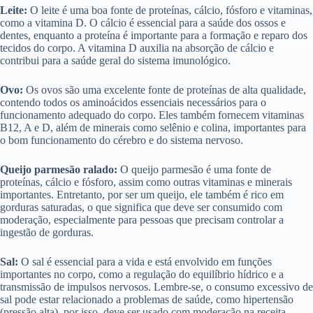
Leite:
O leite é uma boa fonte de proteínas, cálcio, fósforo e vitaminas,
como a vitamina D. O cálcio é essencial para a saúde dos ossos e
dentes, enquanto a proteína é importante para a formação e reparo dos
tecidos do corpo. A vitamina D auxilia na absorção de cálcio e
contribui para a saúde geral do sistema imunológico.
Ovo:
Os ovos são uma excelente fonte de proteínas de alta qualidade,
contendo todos os aminoácidos essenciais necessários para o
funcionamento adequado do corpo. Eles também fornecem vitaminas
B12, A e D, além de minerais como selênio e colina, importantes para
o bom funcionamento do cérebro e do sistema nervoso.
Queijo parmesão ralado:
O queijo parmesão é uma fonte de
proteínas, cálcio e fósforo, assim como outras vitaminas e minerais
importantes. Entretanto, por ser um queijo, ele também é rico em
gorduras saturadas, o que significa que deve ser consumido com
moderação, especialmente para pessoas que precisam controlar a
ingestão de gorduras.
Sal:
O sal é essencial para a vida e está envolvido em funções
importantes no corpo, como a regulação do equilíbrio hídrico e a
transmissão de impulsos nervosos. Lembre-se, o consumo excessivo de
sal pode estar relacionado a problemas de saúde, como hipertensão
(pressão alta), por isso, deve ser usado com moderação na receita.