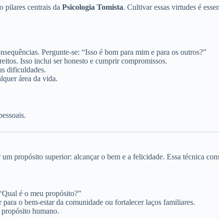
o pilares centrais da
Psicologia Tomista
. Cultivar essas virtudes é ess
 consequências. Pergunte-se: “Isso é bom para mim e para os outros?”
reitos. Isso inclui ser honesto e cumprir compromissos.
as dificuldades.
lquer área da vida.
pessoais.
ropósito superior: alcançar o bem e a felicidade. Essa técnica consist
“Qual é o meu propósito?”
 para o bem-estar da comunidade ou fortalecer laços familiares.
o propósito humano.