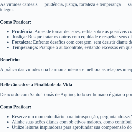
As virtudes cardeais — prudência, justiça, fortaleza e temperança — sã
íntegra.
Como Praticar:
Prudência
: Antes de tomar decisões, reflita sobre as possíveis
Justiça
: Busque tratar os outros com equidade e respeitar seus di
Fortaleza
: Enfrente desafios com coragem, sem desistir diante d
Temperança
: Pratique o autocontrole, evitando excessos em qua
Benefício:
A prática das virtudes cria harmonia interior e melhora as relações inter
Reflexão sobre a Finalidade da Vida
De acordo com Santo Tomás de Aquino, todo ser humano é guiado por um p
Como Praticar:
Reserve um momento diário para introspecção, perguntando-se: 
Alinhe suas ações diárias com objetivos maiores, como contribuir
Utilize leituras inspiradoras para aprofundar sua compreensão d